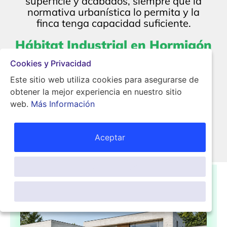
superficie y acabados, siempre que la
normativa urbanística lo permita y la
finca tenga capacidad suficiente.
Hábitat Industrial en Hormigón
La solidez de siempre. La
Cookies y Privacidad
precisión del futuro.
Este sitio web utiliza cookies para asegurarse de
obtener la mejor experiencia en nuestro sitio
Construcción Rápida: Estructura en 40 Días
web.
Más Información
BUNKER HOUSES
Casas modulares industrializadas de
hormigón, precios cerrado y sin sorpresas.
Aceptar
"Tu Hogar en Tiempo Récord".
Aceptar Cookies
Aceptar sólo lo necesario